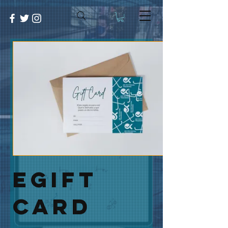
eGift
Card